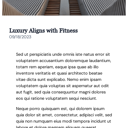
Luxury Aligns with Fitness
09/18/2023
Sed ut perspiciatis unde omnis iste natus error sit
voluptatem accusantium doloremque laudantium,
totam rem aperiam, eaque ipsa quae ab illo
inventore veritatis et quasi architecto beatae
vitae dicta sunt explicabo. Nemo enim ipsam
voluptatem quia voluptas sit aspernatur aut odit
aut fugit, sed quia consequuntur magni dolores
eos qui ratione voluptatem sequi nesciunt.
Neque porro quisquam est, qui dolorem ipsum
quia dolor sit amet, consectetur, adipisci velit, sed
quia non numquam eius modi tempora incidunt ut
labore et dolore magnam aliquam quaerat