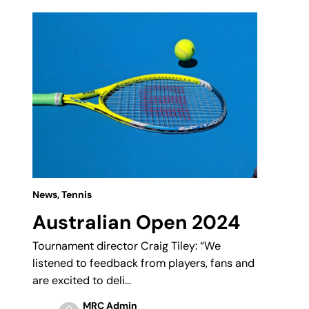
News
,
Tennis
Curre
Australian Open 2024
Lux
Fit
Tournament director Craig Tiley: “We
n
listened to feedback from players, fans and
Sed ut
are excited to deli…
error
dolor
MRC Admin