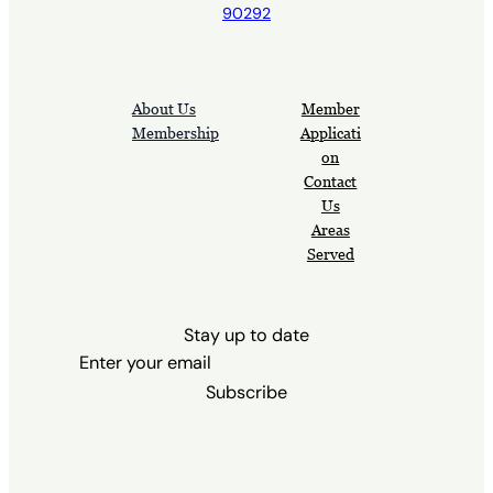
90292
About Us
Member
Membership
Applicati
on
Contact
Us
Areas
Served
Stay up to date
Subscribe